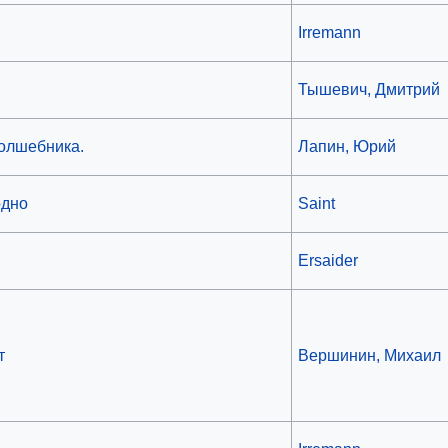
Irremann
Тышевич, Дмитрий
волшебника.
Лапин, Юрий
одно
Saint
Ersaider
т
Вершинин, Михаил