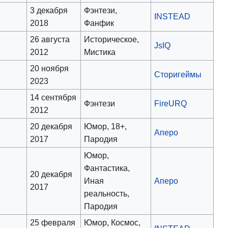
3 декабря
Фэнтези,
INSTEAD
2018
Фанфик
26 августа
Историческое,
JsIQ
2012
Мистика
20 ноября
Сторигеймы
2023
14 сентября
Фэнтези
FireURQ
2012
20 декабря
Юмор, 18+,
Аперо
2017
Пародия
Юмор,
Фантастика,
20 декабря
Иная
Аперо
2017
реальность,
Пародия
25 февраля
Юмор, Космос,