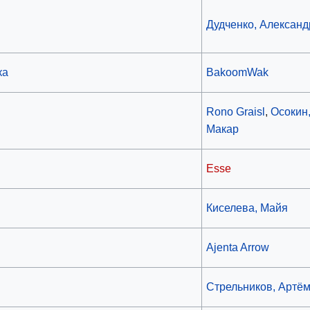
Дудченко, Александ
ка
BakoomWak
Rono Graisl
,
Осокин
Макар
Esse
Киселева, Майя
Ajenta Arrow
Стрельников, Артё