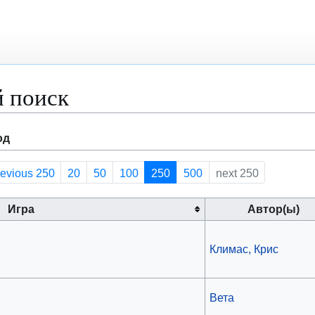
 поиск
од
revious 250
20
50
100
250
500
next 250
Игра
Автор(ы)
Климас, Крис
Вета