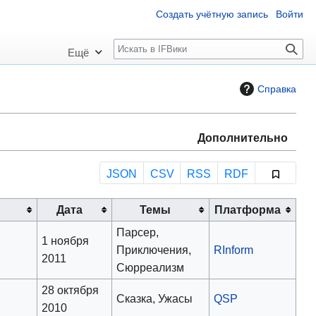
Создать учётную запись
Войти
П
Ещё
о
и
Справка
с
к
Дополнительно
JSON
CSV
RSS
RDF
Дата
Темы
Платформа
Парсер,
1 ноября
Приключения,
RInform
2011
Сюрреализм
28 октября
Сказка, Ужасы
QSP
2010