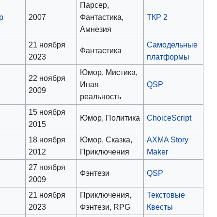
Парсер,
р
2007
Фантастика,
ТКР 2
Амнезия
21 ноября
Самодельные
Фантастика
2023
платформы
Юмор, Мистика,
,
22 ноября
Иная
QSP
2009
реальность
15 ноября
Юмор, Политика
ChoiceScript
2015
18 ноября
Юмор, Сказка,
AXMA Story
2012
Приключения
Maker
27 ноября
Фэнтези
QSP
2009
21 ноября
Приключения,
Текстовые
м
2023
Фэнтези, RPG
Квесты