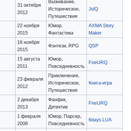
Выживание,
31 октября
Историческое,
JsIQ
2012
Путешествия
22 ноября
Юмор,
AXMA Story
2015
Фантастика
Maker
16 ноября
Фэнтези, RPG
QSP
2015
15 августа
Юмор,
FireURQ
2011
Повседневность
Приключения,
23 февраля
Историческое,
Книга-игра
2012
Путешествия
2 декабря
Фанфик,
FireURQ
2013
Детектив
1 февраля
Юмор, Парсер,
6days LUA
2008
Повседневность