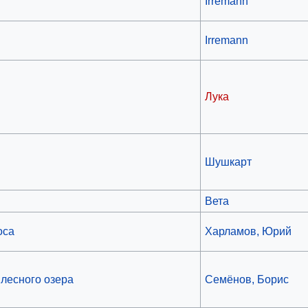
Irremann
Irremann
Лука
Шушкарт
Вета
оса
Харламов, Юрий
 лесного озера
Семёнов, Борис