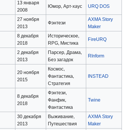
13 января
Юмор, Арт-хаус
URQ DOS
2008
27 ноября
AXMA Story
Фэнтези
2013
Maker
8 декабря
Историческое,
FireURQ
2018
RPG, Мистика
2 декабря
Парсер, Драма,
RInform
2013
Без загадок
Космос,
20 ноября
Фантастика,
INSTEAD
2015
Стратегия
Фэнтези,
8 декабря
Фанфик,
Twine
2018
Фантастика
30 декабря
Выживание,
AXMA Story
2013
Путешествия
Maker