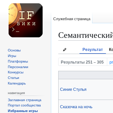
Служебная страница
Семантический
Перейти
Перейти
Результат
К
Основы
к
к
Игры
навигации
поиску
Платформы
Результаты 251 – 305
p
Персоналии
Конкурсы
Статьи
Календарь
Синие Стулья
навигация
Заглавная страница
Портал сообщества
Сказочка на ночь
Избранные игры