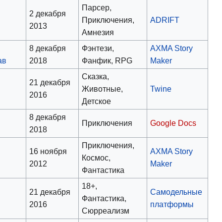
Парсер,
2 декабря
Приключения,
ADRIFT
2013
Амнезия
8 декабря
Фэнтези,
AXMA Story
ав
2018
Фанфик, RPG
Maker
Сказка,
21 декабря
Животные,
Twine
2016
Детское
8 декабря
Приключения
Google Docs
2018
Приключения,
16 ноября
AXMA Story
Космос,
2012
Maker
Фантастика
18+,
21 декабря
Самодельные
Фантастика,
2016
платформы
Сюрреализм