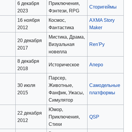
6 декабря
Приключения,
м
Сторигеймы
2023
Фэнтези, RPG
16 ноября
Космос,
AXMA Story
2012
Фантастика
Maker
Мистика, Драма,
20 декабря
Визуальная
Ren'Py
2017
новелла
8 декабря
Историческое
Аперо
2018
Парсер,
30 июля
Животные,
Самодельные
2015
Фанфик, Ужасы,
платформы
Симулятор
Юмор,
22 декабря
Приключения,
QSP
2012
Стихи