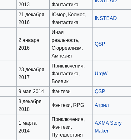
INSTEAD
2013
Фантастика
21 декабря
Юмор, Космос,
INSTEAD
2016
Фантастика
Иная
2 января
реальность,
QSP
2016
Сюрреализм,
Амнезия
Приключения,
23 декабря
Фантастика,
UrqW
2017
Боевик
9 мая 2014
Фэнтези
QSP
8 декабря
Фэнтези, RPG
Атрил
2018
Приключения,
1 марта
AXMA Story
Фэнтези,
2014
Maker
Путешествия