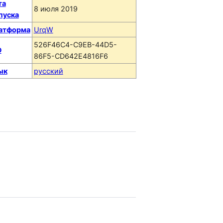
та
8 июля 2019
пуска
атформа
UrqW
526F46C4-C9EB-44D5-
D
86F5-CD642E4816F6
ык
русский