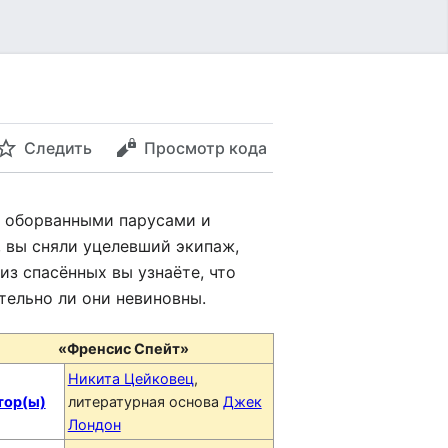
Следить
Просмотр кода
с оборванными парусами и
 вы сняли уцелевший экипаж,
з спасённых вы узнаёте, что
тельно ли они невиновны.
«Френсис Спейт»
Никита Цейковец
,
тор(ы)
литературная основа
Джек
Лондон