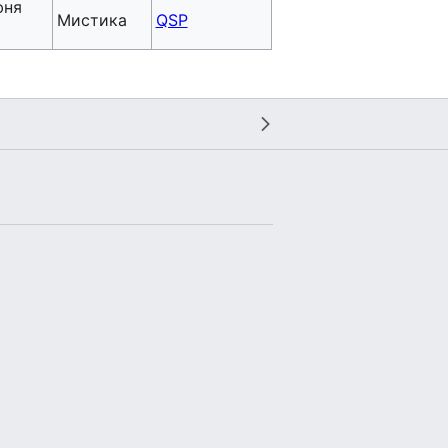
юня
Мистика
QSP