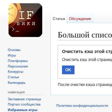
Статья
Обсуждение
Большой список
Перейти
Перейти
Основы
Очистить кэш этой с
к
к
Игры
Очистить кэш этой страни
навигации
поиску
Платформы
Персоналии
OK
Конкурсы
Статьи
Календарь
После очистки кэша страниц
навигация
Заглавная страница
Портал сообщества
Политика конфиденциальности
Избранные игры