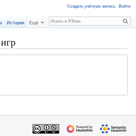
Создать учётную запись
Войти
П
а
История
Ещё
о
и
 игр
с
к