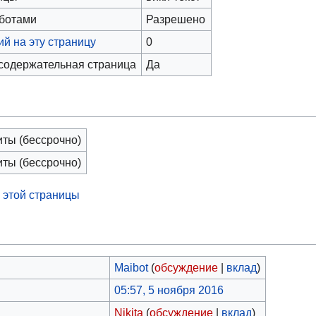
оботами
Разрешено
й на эту страницу
0
 содержательная страница
Да
иты (бессрочно)
иты (бессрочно)
 этой страницы
Maibot
(
обсуждение
|
вклад
)
05:57, 5 ноября 2016
Nikita
(
обсуждение
|
вклад
)