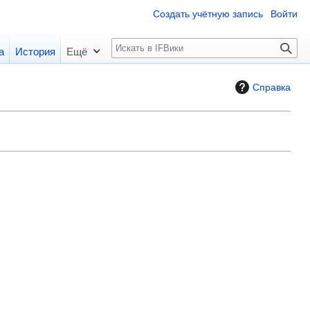
Создать учётную запись
Войти
П
а
История
Ещё
о
и
Справка
с
к