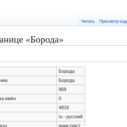
Читать
Просмотр код
ранице «Борода»
Борода
анию
Борода
869
ва имён
0
4816
ru - русский
ицы
вики-текст