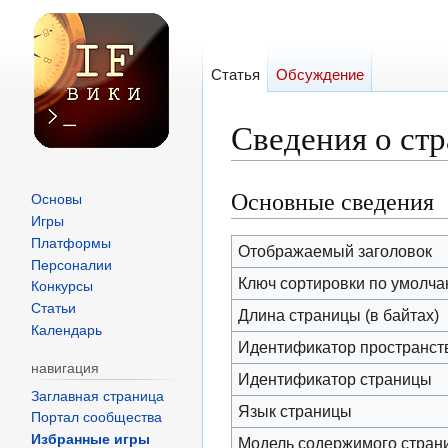
Статья
Обсуждение
Сведения о ст
Основные сведения
Перейти
Перейти
Основы
к
к
Игры
Платформы
навигации
поиску
Отображаемый заголовок
Персоналии
Ключ сортировки по умолч
Конкурсы
Статьи
Длина страницы (в байтах)
Календарь
Идентификатор пространст
навигация
Идентификатор страницы
Заглавная страница
Язык страницы
Портал сообщества
Избранные игры
Модель содержимого стран