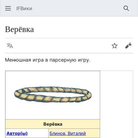
IFВики
Най
Верёвка
Язык
Следить
Про
Менюшная игра в парсерную игру.
Верёвка
Автор(ы)
Блинов, Виталий