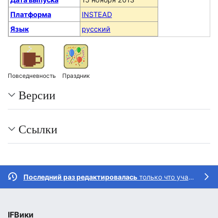
Платформа
INSTEAD
Язык
русский
Повседневность
Праздник
Версии
Ссылки
Последний раз редактировалась
только что участником
IFВики