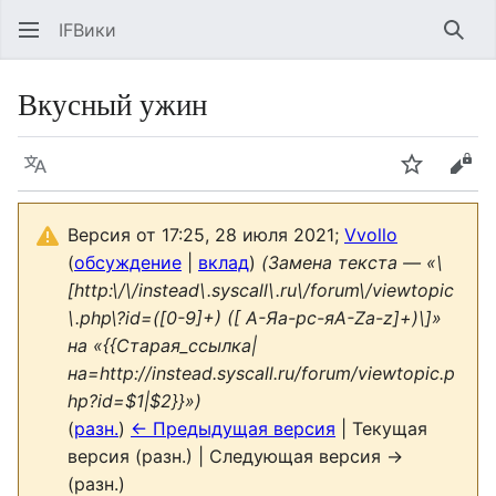
IFВики
Най
Вкусный ужин
Язык
Следить
Про
Версия от 17:25, 28 июля 2021;
Vvollo
(
обсуждение
|
вклад
)
(Замена текста — «\
[http:\/\/instead\.syscall\.ru\/forum\/viewtopic
\.php\?id=([0-9]+) ([ А-Яа-рс-яA-Za-z]+)\]»
на «{{Старая_ссылка|
на=http://instead.syscall.ru/forum/viewtopic.p
hp?id=$1|$2}}»)
(
разн.
)
← Предыдущая версия
| Текущая
версия (разн.) | Следующая версия →
(разн.)