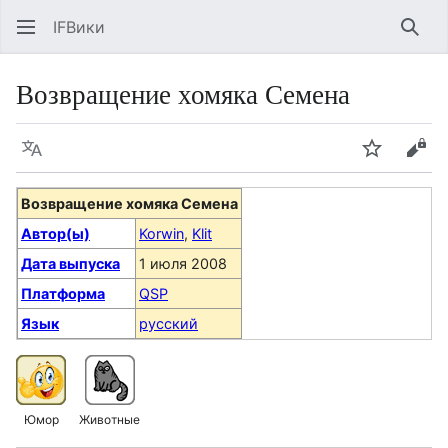
IFВики
Най
Возвращение хомяка Семена
Язык
Следить
Про
Возвращение хомяка Семена
Автор(ы)
Korwin
,
Klit
Дата выпуска
1 июля 2008
Платформа
QSP
Язык
русский
Юмор
Животные