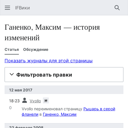
IFВики
Най
Ганенко, Максим — история
изменений
Статья
Обсуждение
Показать журналы для этой страницы
Фильтровать правки
12 мая 2017
пред.
м
18:23
Vvollo
0
Vvollo переименовал страницу
Рыцарь в серой
фланели
в
Ганенко, Максим
22 февраля 2008