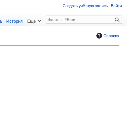
Создать учётную запись
Войти
П
а
История
Ещё
о
и
Справка
с
к