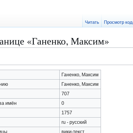
Читать
Просмотр код
ранице «Ганенко, Максим»
Ганенко, Максим
анию
Ганенко, Максим
707
ва имён
0
1757
ru - русский
ицы
вики-текст