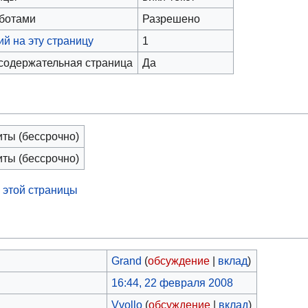
оботами
Разрешено
й на эту страницу
1
 содержательная страница
Да
иты (бессрочно)
иты (бессрочно)
 этой страницы
Grand
(
обсуждение
|
вклад
)
16:44, 22 февраля 2008
Vvollo
(
обсуждение
|
вклад
)