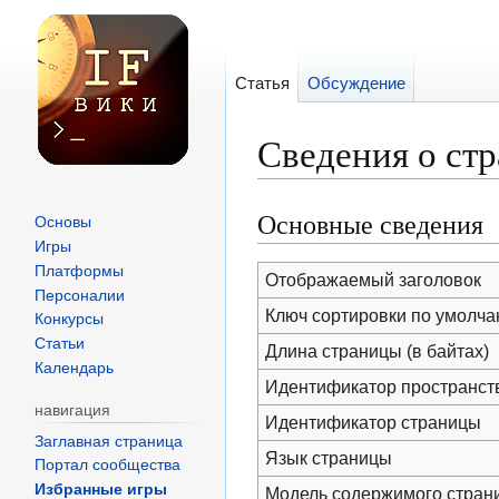
Статья
Обсуждение
Сведения о ст
Основные сведения
Перейти
Перейти
Основы
к
к
Игры
Платформы
навигации
поиску
Отображаемый заголовок
Персоналии
Ключ сортировки по умолч
Конкурсы
Статьи
Длина страницы (в байтах)
Календарь
Идентификатор пространст
навигация
Идентификатор страницы
Заглавная страница
Язык страницы
Портал сообщества
Избранные игры
Модель содержимого стран