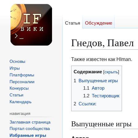
Статья
Обсуждение
Гнедов, Павел
Перейти
Перейти
Также известен как HIman.
Основы
к
к
Игры
Содержание
навигации
поиску
Платформы
1
Выпущенные игры
Персоналии
1.1
Автор
Конкурсы
Статьи
1.2
Тестировщик
Календарь
2
Ссылки:
навигация
Выпущенные игры
Заглавная страница
Портал сообщества
Избранные игры