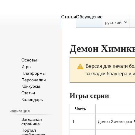
Статья
Обсуждение
русский
Демон Химик
Основы
Перейти
Перейти
Версия для печати б
Игры
к
к
закладки браузера и 
Платформы
навигации
поиску
Персоналии
Конкурсы
Игры серии
Статьи
Календарь
Часть
навигация
Заглавная
1
Демон Химикверш. 
страница
Портал
сообщества