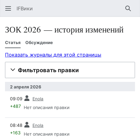
IFВики
Най
ЗОК 2026 — история изменений
Статья
Обсуждение
Показать журналы для этой страницы
Фильтровать правки
2 апреля 2026
пред.
09:09
Enola
+487
Нет описания правки
пред.
08:48
Enola
+163
Нет описания правки