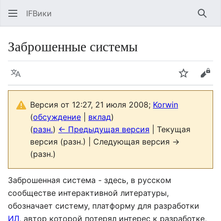
IFВики
Най
Заброшенные системы
Язык
Следить
Про
Версия от 12:27, 21 июля 2008;
Korwin
(
обсуждение
|
вклад
)
(
разн.
)
← Предыдущая версия
| Текущая
версия (разн.) | Следующая версия →
(разн.)
Заброшенная система - здесь, в русском
сообществе интерактивной литературы,
обозначает систему, платформу для разработки
ИЛ
, автор которой потерял интерес к разработке,