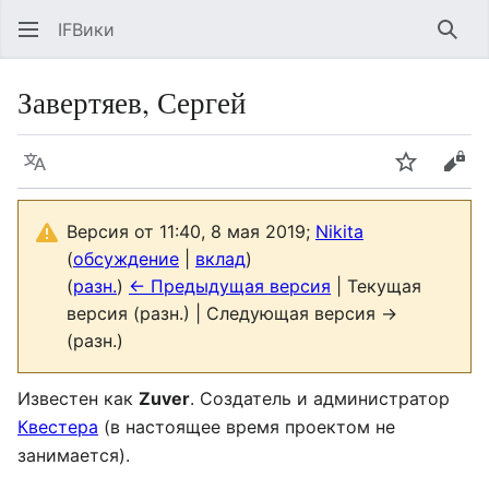
IFВики
Най
Завертяев, Сергей
Язык
Следить
Про
Версия от 11:40, 8 мая 2019;
Nikita
(
обсуждение
|
вклад
)
(
разн.
)
← Предыдущая версия
| Текущая
версия (разн.) | Следующая версия →
(разн.)
Известен как
Zuver
. Создатель и администратор
Квестера
(в настоящее время проектом не
занимается).