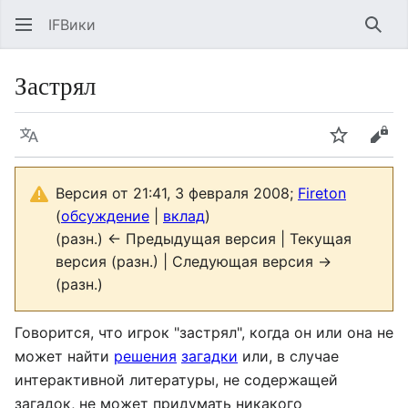
IFВики
Най
Застрял
Язык
Следить
Про
Версия от 21:41, 3 февраля 2008;
Fireton
(
обсуждение
|
вклад
)
(разн.) ← Предыдущая версия | Текущая
версия (разн.) | Следующая версия →
(разн.)
Говорится, что игрок "застрял", когда он или она не
может найти
решения
загадки
или, в случае
интерактивной литературы, не содержащей
загадок, не может придумать никакого