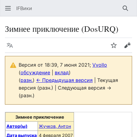
IFВики
Най
Зимнее приключение (DosURQ)
Язык
Следить
Про
Версия от 18:39, 7 июня 2021;
Vvollo
(
обсуждение
|
вклад
)
(
разн.
)
← Предыдущая версия
| Текущая
версия (разн.) | Следующая версия →
(разн.)
Зимнее приключение
Автор(ы)
Жучков, Антон
Дата выпуска
4 февраля 2007