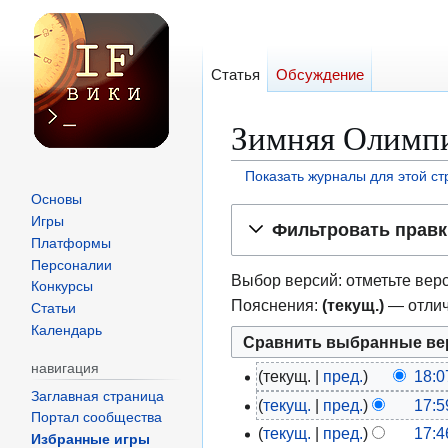
Статья
Обсуждение
Зимняя Олимпи
Показать журналы для этой с
Основы
Перейти
Перейти
Игры
Фильтровать правк
к
к
Платформы
навигации
поиску
Персоналии
Выбор версий: отметьте верс
Конкурсы
Пояснения:
(текущ.)
— отлич
Статьи
Календарь
навигация
текущ.
пред.
18:0
1
Заглавная страница
Н
текущ.
пред.
17:5
9
1
Портал сообщества
е
и
текущ.
пред.
17:4
5
Избранные игры