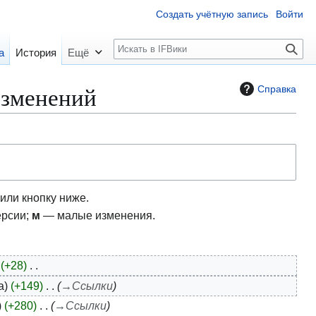
Создать учётную запись
Войти
П
а
История
Ещё
о
и
изменений
Справка
с
к
или кнопку ниже.
ерсии;
м
— малые изменения.
+28
а
+149
→
Ссылки
+280
→
Ссылки