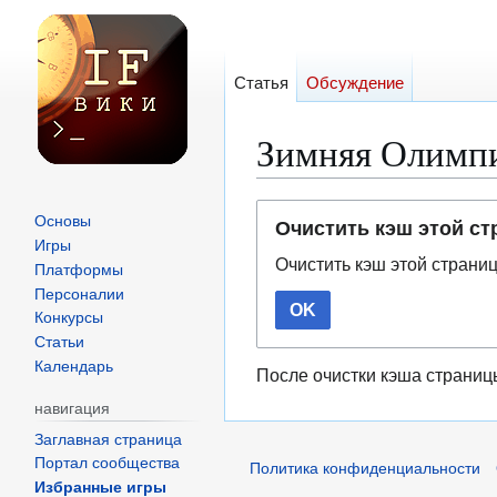
Статья
Обсуждение
Зимняя Олимпи
Перейти
Перейти
Основы
Очистить кэш этой с
к
к
Игры
Очистить кэш этой страни
навигации
поиску
Платформы
Персоналии
OK
Конкурсы
Статьи
Календарь
После очистки кэша страниц
навигация
Заглавная страница
Портал сообщества
Политика конфиденциальности
Избранные игры