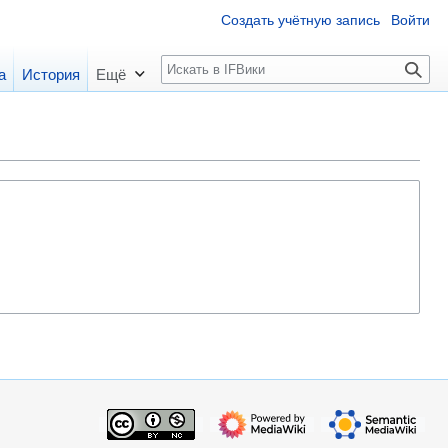
Создать учётную запись
Войти
П
а
История
Ещё
о
и
с
к