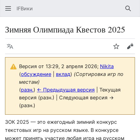
IFВики
Най
Зимняя Олимпиада Квестов 2025
Язык
Следить
Про
Версия от 13:29, 2 апреля 2026;
Nikita
(
обсуждение
|
вклад
)
(Сортировка игр по
местам)
(
разн.
)
← Предыдущая версия
| Текущая
версия (разн.) | Следующая версия →
(разн.)
ЗОК 2025 — это ежегодный зимний конкурс
текстовых игр на русском языке. В конкурсе
может принять участие любая игра на русском