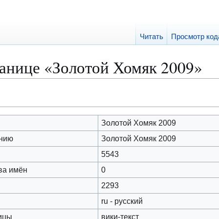
Читать
Просмотр код
ранице «Золотой Хомяк 2009»
Золотой Хомяк 2009
анию
Золотой Хомяк 2009
5543
ва имён
0
2293
ru - русский
ицы
вики-текст