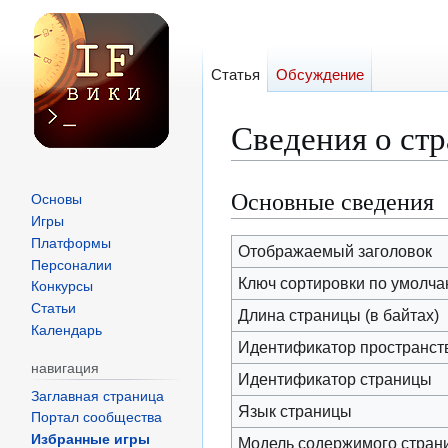
Статья
Обсуждение
Сведения о ст
Основные сведения
Перейти
Перейти
Основы
к
к
Игры
Платформы
навигации
поиску
Отображаемый заголовок
Персоналии
Ключ сортировки по умолч
Конкурсы
Статьи
Длина страницы (в байтах)
Календарь
Идентификатор пространст
навигация
Идентификатор страницы
Заглавная страница
Язык страницы
Портал сообщества
Избранные игры
Модель содержимого стран