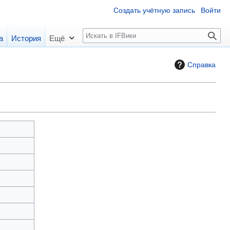
Создать учётную запись
Войти
П
а
История
Ещё
о
и
Справка
с
к