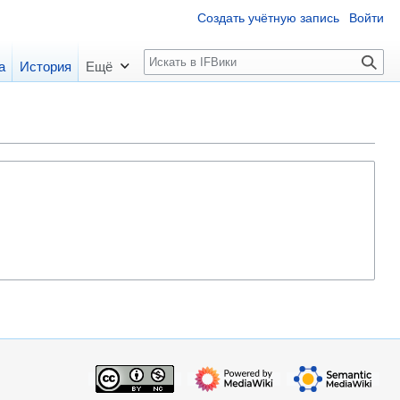
Создать учётную запись
Войти
П
а
История
Ещё
о
и
с
к