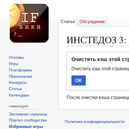
Статья
Обсуждение
ИНСТЕДОЗ 3: 
Перейти
Перейти
Основы
Очистить кэш этой с
к
к
Игры
Очистить кэш этой страни
навигации
поиску
Платформы
Персоналии
OK
Конкурсы
Статьи
Календарь
После очистки кэша страниц
навигация
Заглавная страница
Портал сообщества
Политика конфиденциальности
Избранные игры