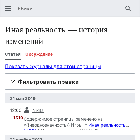
IFВики
Най
Иная реальность — история
изменений
Статья
Обсуждение
Показать журналы для этой страницы
Фильтровать правки
21 мая 2019
пред.
12:00
Nikita
−1519
Содержимое страницы заменено на
«{{неоднозначность}} Игры: *
Иная реальность
(URQ)
* Иная реальность (AXMA Sto…»
21 ноября 2017