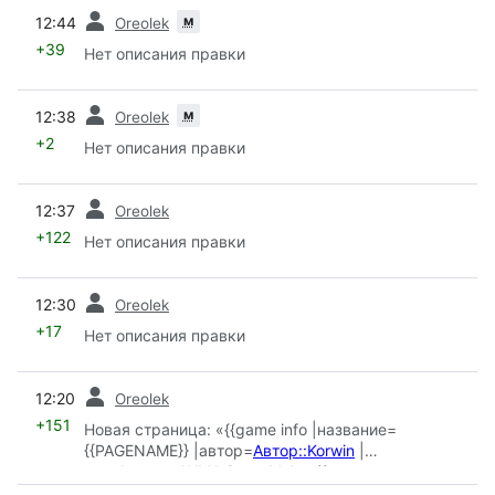
пред.
м
12:44
Oreolek
+39
Нет описания правки
пред.
м
12:38
Oreolek
+2
Нет описания правки
пред.
12:37
Oreolek
+122
Нет описания правки
пред.
12:30
Oreolek
+17
Нет описания правки
пред.
12:20
Oreolek
+151
Новая страница: «{{game info |название=
{{PAGENAME}} |автор=
Автор::Korwin
|
платформа=AXMA Story Maker }}
{{ЗаглушкаТекста}}»