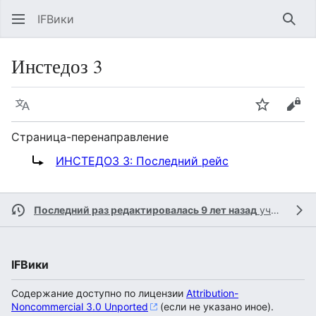
IFВики
Най
Инстедоз 3
Язык
Следить
Про
Страница-перенаправление
Перенаправление на:
ИНСТЕДОЗ 3: Последний рейс
Последний раз редактировалась 9 лет назад
участницей
IFВики
Содержание доступно по лицензии
Attribution-
Noncommercial 3.0 Unported
(если не указано иное).