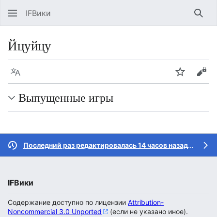
IFВики
Най
Йцуйцу
Язык
Следить
Про
Выпущенные игры
Последний раз редактировалась 14 часов назад
участн
IFВики
Содержание доступно по лицензии
Attribution-
Noncommercial 3.0 Unported
(если не указано иное).