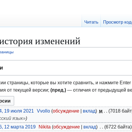
Читать
Просмотр код
история изменений
траницы
и
ии страницы, которые вы хотите сравнить, и нажмите Enter 
ия от текущей версии;
(пред.)
— отличия от предыдущей в
4, 19 июля 2021
Vvollo
обсуждение
вклад
м
7018 байт
сский язык»
6, 12 марта 2019
Nikita
обсуждение
вклад
6722 байта