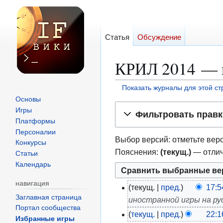
Статья
Обсуждение
КРИЛ 2014 — 
Показать журналы для этой с
Основы
Перейти
Перейти
Игры
Фильтровать правк
к
к
Платформы
навигации
поиску
Персоналии
Выбор версий: отметьте верс
Конкурсы
Пояснения:
(текущ.)
— отлич
Статьи
Календарь
навигация
текущ.
пред.
17:5
1
Заглавная страница
иностранной игры на ру
9
Портал сообщества
текущ.
пред.
22:1
и
1
Избранные игры