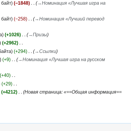
 байт
−1848
→
Номинация «Лучшая игра на
 байт
−258
→
Номинация «Лучший перевод
а
+1026
→
Призы
+2962
байта
+294
→
Ссылки
+9
→
Номинация «Лучшая игра на русском
+40
+29
+4212
Новая страница: «==Общая информация==