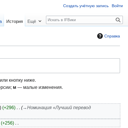
Создать учётную запись
Войти
П
а
История
Ещё
о
и
Справка
с
к
или кнопку ниже.
ерсии;
м
— малые изменения.
+296
→
Номинация «Лучший перевод
+256