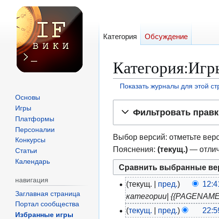
Категория
Обсуждение
Категория:Иг
Показать журналы для этой с
Основы
Перейти
Перейти
Игры
Фильтровать правк
к
к
Платформы
навигации
поиску
Персоналии
Выбор версий: отметьте верс
Конкурсы
Пояснения:
(текущ.)
— отлич
Статьи
Календарь
навигация
текущ.
пред.
12:4
4
Заглавная страница
категории| {{PAGENAME}
а
Портал сообщества
текущ.
пред.
22:5
п
2
Избранные игры