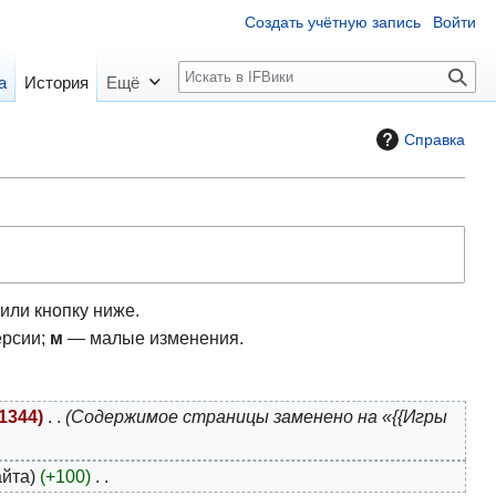
Создать учётную запись
Войти
П
а
История
Ещё
о
и
Справка
с
к
или кнопку ниже.
ерсии;
м
— малые изменения.
1344
Содержимое страницы заменено на «{{Игры
айта
+100