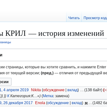
Читать
Просмотр код
ры КРИЛ — история изменений
траницы
и
ии страницы, которые вы хотите сравнить, и нажмите Enter 
ия от текущей версии;
(пред.)
— отличия от предыдущей в
1, 4 апреля 2019
Nikita
обсуждение
вклад
138 байт
−
} }}
К
Категория:К…»
Метка
:
замена
9, 26 декабря 2017
Enola
обсуждение
вклад
м
1482 б