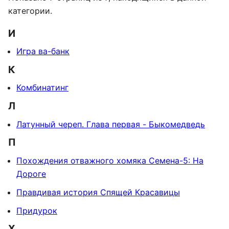
категории.
И
Игра ва-банк
К
Комбинатинг
Л
Латунный череп. Глава первая - Быкомедведь
П
Похождения отважного хомяка Семена-5: На
Дороге
Правдивая история Спящей Красавицы
Придурок
Х