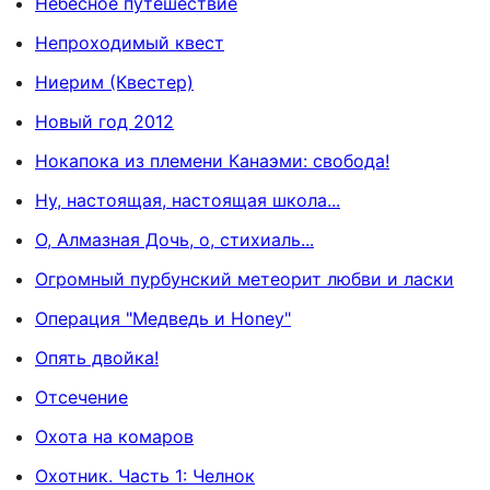
Небесное путешествие
Непроходимый квест
Ниерим (Квестер)
Новый год 2012
Нокапока из племени Канаэми: свобода!
Ну, настоящая, настоящая школа...
О, Алмазная Дочь, о, стихиаль...
Огромный пурбунский метеорит любви и ласки
Операция "Медведь и Honey"
Опять двойка!
Отсечение
Охота на комаров
Охотник. Часть 1: Челнок