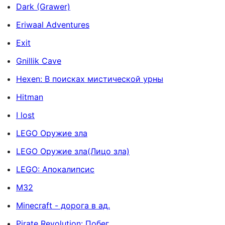
Dark (Grawer)
Eriwaal Adventures
Exit
Gnillik Cave
Hexen: В поисках мистической урны
Hitman
I lost
LEGO Оружие зла
LEGO Оружие зла(Лицо зла)
LEGO: Апокалипсис
M32
Minecraft - дорога в ад.
Pirate Revolution: Побег