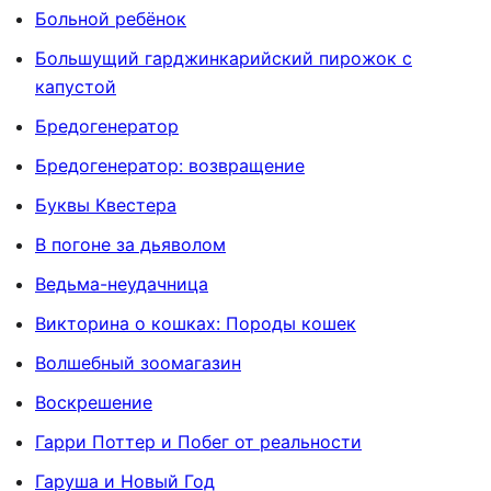
Больной ребёнок
Большущий гарджинкарийский пирожок с
капустой
Бредогенератор
Бредогенератор: возвращение
Буквы Квестера
В погоне за дьяволом
Ведьма-неудачница
Викторина о кошках: Породы кошек
Волшебный зоомагазин
Воскрешение
Гарри Поттер и Побег от реальности
Гаруша и Новый Год