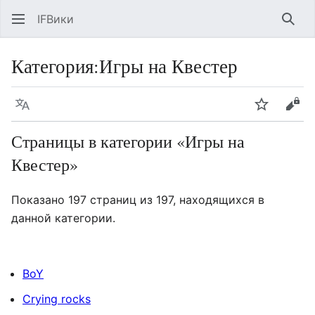
IFВики
Най
Категория
:
Игры на Квестер
Язык
Следить
Про
Страницы в категории «Игры на
Квестер»
Показано 197 страниц из 197, находящихся в
данной категории.
BoY
Crying rocks