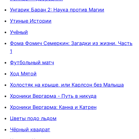
Унгарик Баран 2: Наука против Магии
Утиные Истории
Учёный
Фома Фомич Семеркин: Загадки из жизни. Часть
1
Футбольный матч
Ход Мятой
Холостяк на крыше, или Карлсон без Малыша
Хроники Вергарма - Путь в никуда
Хроники Вергарма: Канна и Катрен
Цветы подо льдом
Чёрный квадрат