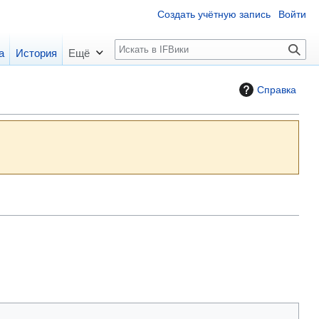
Создать учётную запись
Войти
П
а
История
Ещё
о
и
Справка
с
к