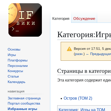
Категория
Обсуждение
Категория
:
Игр
Версия от 17:51, 5 де
Основы
(
разн.
)
← Предыдущая
Игры
Платформы
Персоналии
Перейти
Перейти
Страницы в категор
Конкурсы
к
к
Статьи
Эта категория содержит еди
навигации
поиску
Календарь
навигация
Остров (ТОМ 2)
Заглавная страница
Портал сообщества
Избранные игры
Категория
:
Игры на ТОМ