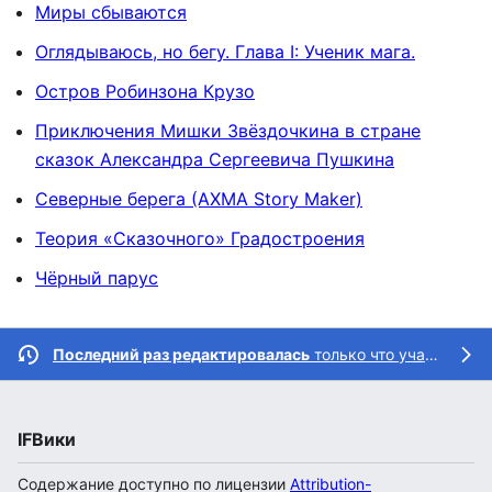
Миры сбываются
Оглядываюсь, но бегу. Глава I: Ученик мага.
Остров Робинзона Крузо
Приключения Мишки Звёздочкина в стране
сказок Александра Сергеевича Пушкина
Северные берега (AXMA Story Maker)
Теория «Сказочного» Градостроения
Чёрный парус
Последний раз редактировалась
только что участником
IFВики
Содержание доступно по лицензии
Attribution-