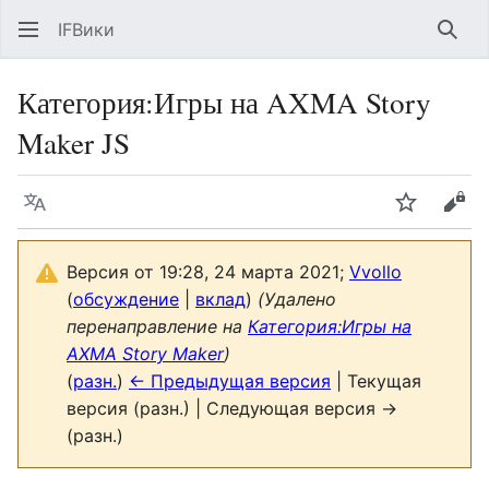
IFВики
Най
Категория
:
Игры на AXMA Story
Maker JS
Язык
Следить
Про
Версия от 19:28, 24 марта 2021;
Vvollo
(
обсуждение
|
вклад
)
(Удалено
перенаправление на
Категория:Игры на
AXMA Story Maker
)
(
разн.
)
← Предыдущая версия
| Текущая
версия (разн.) | Следующая версия →
(разн.)