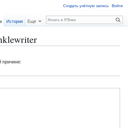
Создать учётную запись
Войти
П
а
История
Ещё
о
и
klewriter
с
к
й причине: