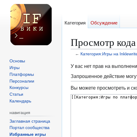
Категория
Обсуждение
Просмотр кода 
←
Категория:Игры на Inklewrit
Основы
Перейти
Перейти
У вас нет прав на выполнен
Игры
к
к
Платформы
Запрошенное действие могут
навигации
поиску
Персоналии
Вы можете просмотреть и ск
Конкурсы
Статьи
Календарь
навигация
Заглавная страница
Портал сообщества
Избранные игры