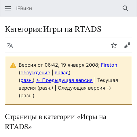
IFВики
Най
Категория
:
Игры на RTADS
Язык
Следить
Про
Версия от 06:42, 19 января 2008;
Fireton
(
обсуждение
|
вклад
)
(
разн.
)
← Предыдущая версия
| Текущая
версия (разн.) | Следующая версия →
(разн.)
Страницы в категории «Игры на
RTADS»