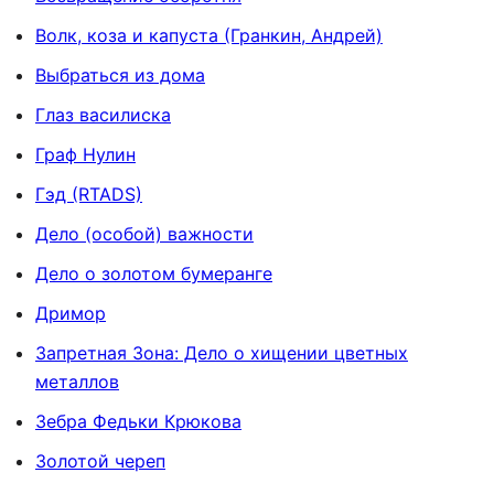
Волк, коза и капуста (Гранкин, Андрей)
Выбраться из дома
Глаз василиска
Граф Нулин
Гэд (RTADS)
Дело (особой) важности
Дело о золотом бумеранге
Дримор
Запретная Зона: Дело о хищении цветных
металлов
Зебра Федьки Крюкова
Золотой череп