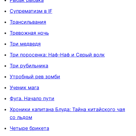
Рыбак рыбака
Супрематизм в IF
Трансильвания
Тревожная ночь
Три медведя
Три поросенка: Наф-Наф и Серый волк
Три рубильника
Утробный рев зомби
Ученик мага
Фуга. Начало пути
Хроники капитана Блуда: Тайна китайского чая
со льдом
Четыре брикета