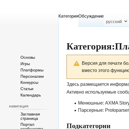
Категория
Обсуждение
русский
Категория
:
Пл
Основы
Перейти
Перейти
Версия для печати бо
Игры
к
к
вместо этого функцию
Платформы
навигации
поиску
Персоналии
Конкурсы
Здесь размещается информ
Статьи
Активно используемые сооб
Календарь
Менюшные:
AXMA Stor
навигация
Парсерные:
Protoparser
Заглавная
страница
Подкатегории
Портал
сообщества