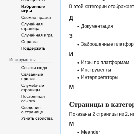
В этой категории отображает
Избранные
игры
Д
Свежие правки
Случайная
Документация
страница
З
Случайная игра
Справка
Заброшенные платфо
Поддержать
И
Инструменты
Игры по платформам
Ссылки сюда
Инструменты
Связанные
Интерпретаторы
правки
Служебные
М
страницы
Постоянная
ссылка
Страницы в катег
Сведения
о странице
Показаны 2 страницы из 2, н
Узнать свойства
M
Meander