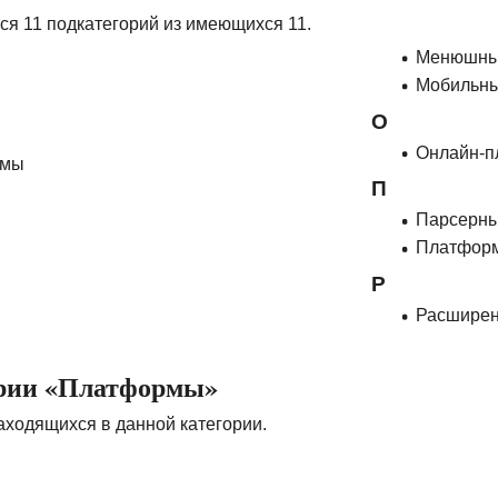
ся 11 подкатегорий из имеющихся 11.
Менюшны
Мобильн
О
Онлайн-
рмы
П
Парсерн
Платформ
Р
Расширен
ории «Платформы»
аходящихся в данной категории.