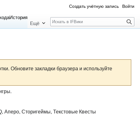
Создать учётную запись
Войти
Поиск
кода
История
Ещё
ки. Обновите закладки браузера и используйте
игры.
Q
,
Аперо
,
Сторигеймы
,
Текстовые Квесты