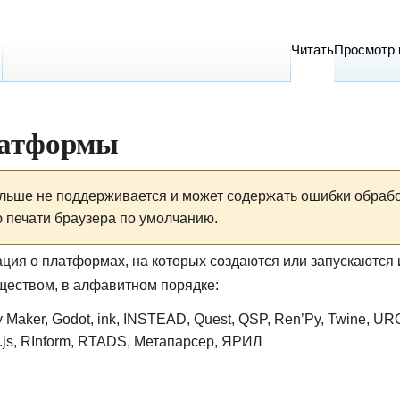
Читать
Просмотр 
атформы
льше не поддерживается и может содержать ошибки обработ
 печати браузера по умолчанию.
ация о
платформах
, на которых создаются или запускаются 
ществом, в алфавитном порядке:
y Maker
,
Godot
,
ink
,
INSTEAD
,
Quest
,
QSP
,
Ren’Py
,
Twine
,
UR
.js
,
RInform
,
RTADS
,
Метапарсер
,
ЯРИЛ