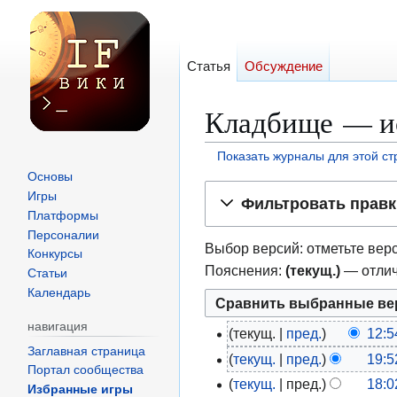
Статья
Обсуждение
Кладбище — и
Показать журналы для этой с
Основы
Перейти
Перейти
Игры
Фильтровать правк
к
к
Платформы
навигации
поиску
Персоналии
Выбор версий: отметьте верс
Конкурсы
Пояснения:
(текущ.)
— отлич
Статьи
Календарь
навигация
текущ.
пред.
12:5
2
Заглавная страница
Н
текущ.
пред.
19:5
8
2
Портал сообщества
е
Н
м
текущ.
пред.
18:0
4
2
Избранные игры