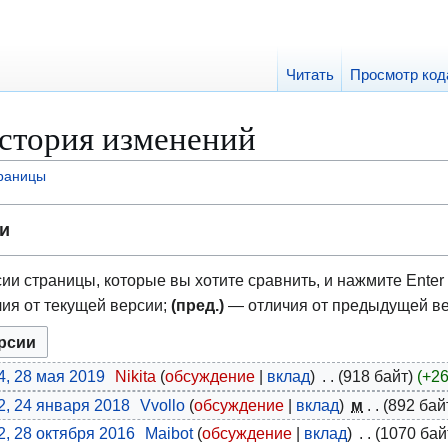
Читать
Просмотр код
стория изменений
траницы
и
ии страницы, которые вы хотите сравнить, и нажмите Enter 
ия от текущей версии;
(пред.)
— отличия от предыдущей в
4, 28 мая 2019
Nikita
обсуждение
вклад
918 байт
+2
2, 24 января 2018
Vvollo
обсуждение
вклад
м
892 бай
2, 28 октября 2016
Maibot
обсуждение
вклад
1070 бай