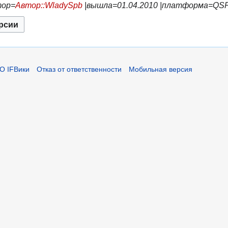
тор=
Автор::WladySpb
|вышла=01.04.2010 |платформа=QSP }
О IFВики
Отказ от ответственности
Мобильная версия