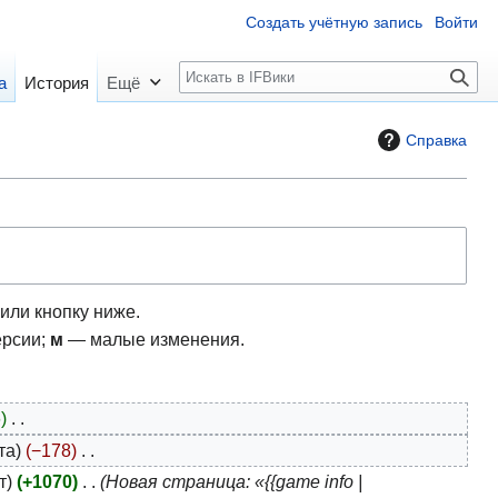
Создать учётную запись
Войти
П
а
История
Ещё
о
и
Справка
с
к
или кнопку ниже.
ерсии;
м
— малые изменения.
6
та
−178
т
+1070
Новая страница: «{{game info |