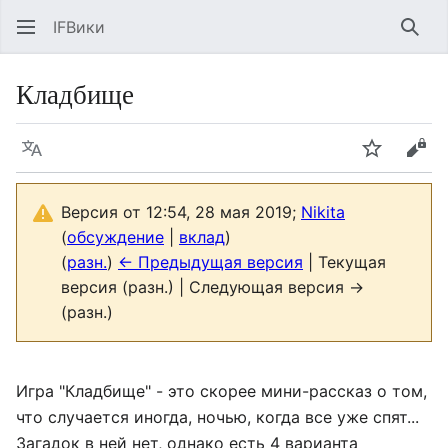
IFВики
Най
Кладбище
Язык
Следить
Про
Версия от 12:54, 28 мая 2019;
Nikita
(
обсуждение
|
вклад
)
(
разн.
)
← Предыдущая версия
| Текущая
версия (разн.) | Следующая версия →
(разн.)
Игра "Кладбище" - это скорее мини-рассказ о том,
что случается иногда, ночью, когда все уже спят...
Загадок в ней нет, однако есть 4 варианта