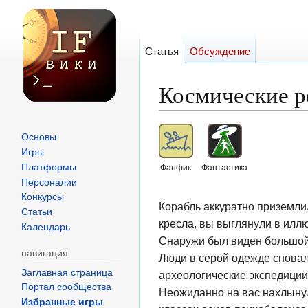
Статья
Обсуждение
Космические р
Перейти
Перейти
Основы
к
к
Игры
навигации
поиску
Платформы
Фанфик
Фантастика
Персоналии
Конкурсы
Корабль аккуратно приземлил
Статьи
кресла, вы выглянули в илл
Календарь
Снаружи был виден большой
навигация
Люди в серой одежде сновали
Заглавная страница
археологические экспедиции 
Портал сообщества
Неожиданно на вас нахлынул
Избранные игры