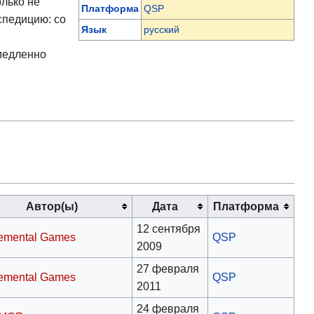
олько не
Платформа
QSP
спедицию: со
Язык
русский
медленно
Автор(ы)
Дата
Платформа
12 сентября
emental Games
QSP
2009
27 февраля
emental Games
QSP
2011
24 февраля