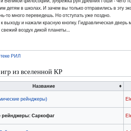
и Великой философии, зубрежка рун древних Гоши - чего т
им детям в школах. И зачем вы только отправились в эту эк
ь-то много переведешь. Но отступать уже поздно.
 выходу и нажали красную кнопку. Гидравлическая дверь 
 свежий воздух дикой планеты...
теке РИЛ
игр из вселенной КР
Название
мические рейнджеры)
El
е рейнджеры: Саркофаг
El