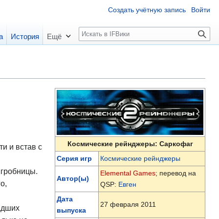
Создать учётную запись
Войти
П
а
История
Ещё
о
и
с
к
Космические рейнджеры: Саркофаг
и и встав с
Серия игр
Космические рейнджеры
 гробницы.
Elemental Games
; перевод на
Автор(ы)
о,
QSP:
Евген
Дата
27 февраля 2011
адших
выпуска