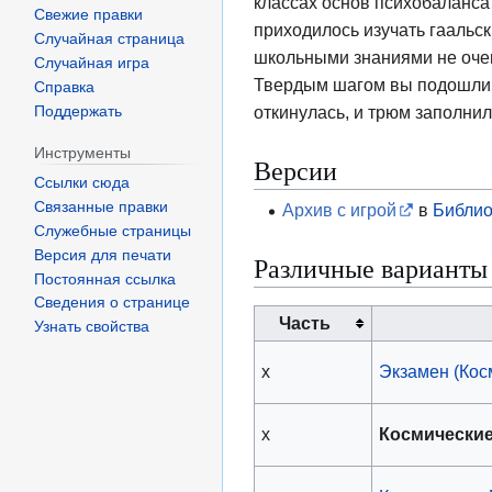
классах основ психобаланса 
Свежие правки
приходилось изучать гаальск
Случайная страница
школьными знаниями не очен
Случайная игра
Твердым шагом вы подошли к
Справка
откинулась, и трюм заполнил
Поддержать
Инструменты
Версии
Ссылки сюда
Связанные правки
Архив с игрой
в
Библио
Служебные страницы
Версия для печати
Различные варианты 
Постоянная ссылка
Сведения о странице
Часть
Узнать свойства
x
Экзамен (Кос
x
Космически