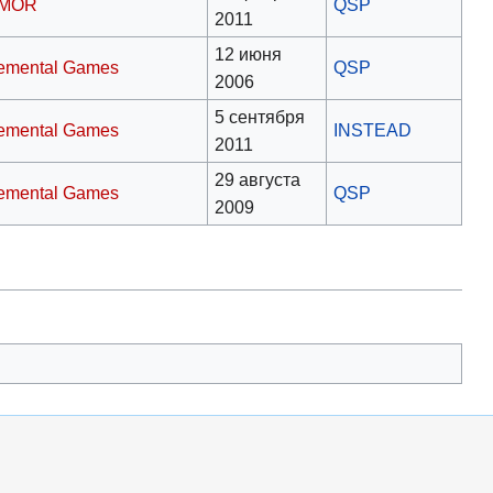
rMOR
QSP
2011
12 июня
emental Games
QSP
2006
5 сентября
emental Games
INSTEAD
2011
29 августа
emental Games
QSP
2009