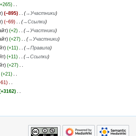
+265
т
−895
→
Участники
т
−69
→
Ссылки
айт
+2
→
Участники
айт
+27
→
Участники
йт
+11
→
Правила
йт
+11
→
Ссылки
йт
+27
+21
−61
+3162