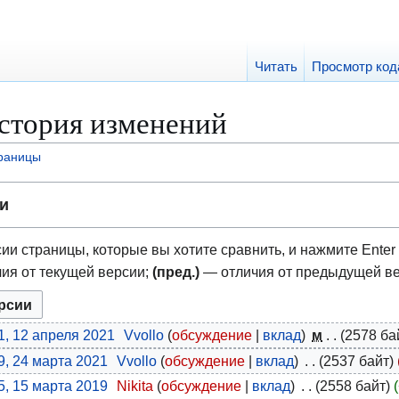
Читать
Просмотр код
стория изменений
траницы
и
ии страницы, которые вы хотите сравнить, и нажмите Enter 
ия от текущей версии;
(пред.)
— отличия от предыдущей в
1, 12 апреля 2021
Vvollo
обсуждение
вклад
м
2578 ба
9, 24 марта 2021
Vvollo
обсуждение
вклад
2537 байт
5, 15 марта 2019
Nikita
обсуждение
вклад
2558 байт