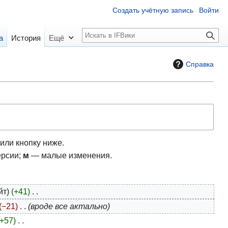
Создать учётную запись
Войти
П
а
История
Ещё
о
и
Справка
с
к
или кнопку ниже.
ерсии;
м
— малые изменения.
йт
+41
−21
вроде все актально
+57