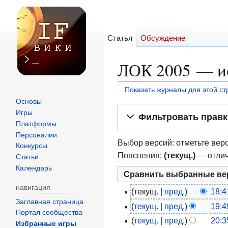
Статья
Обсуждение
ЛОК 2005 — и
Показать журналы для этой с
Основы
Перейти
Перейти
Игры
Фильтровать правк
к
к
Платформы
навигации
поиску
Персоналии
Выбор версий: отметьте верс
Конкурсы
Пояснения:
(текущ.)
— отлич
Статьи
Календарь
навигация
текущ.
пред.
18:4
1
Заглавная страница
Н
текущ.
пред.
19:4
2
2
Портал сообщества
е
а
текущ.
пред.
20:3
4
1
Избранные игры