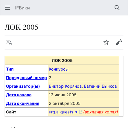
IFВики
Най
ЛОК 2005
Язык
Следить
Про
ЛОК 2005
Тип
Конкурсы
Порядковый номер
2
Организатор(ы)
Виктор Корянов
,
Евгений Бычков
Дата начала
13 июня 2005
Дата окончания
2 октября 2005
Сайт
urq.allquests.ru
(архивная копия)