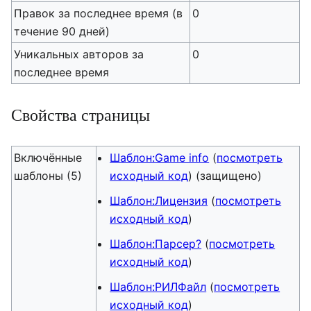
Правок за последнее время (в
0
течение 90 дней)
Уникальных авторов за
0
последнее время
Свойства страницы
Включённые
Шаблон:Game info
(
посмотреть
шаблоны (5)
исходный код
) (защищено)
Шаблон:Лицензия
(
посмотреть
исходный код
)
Шаблон:Парсер?
(
посмотреть
исходный код
)
Шаблон:РИЛФайл
(
посмотреть
исходный код
)