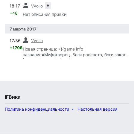
пред.
м
18:17
Vvollo
+48
Нет описания правки
7 марта 2017
пред.
17:36
Vvollo
+1798
Новая страница: «{{game info |
название=Мифотворец. Боги рассвета, боги заката
|автор=
Автор::Ergistal
|вышла=14.02.2013 |…»
IFВики
Политика конфиденциальности
Настольная версия