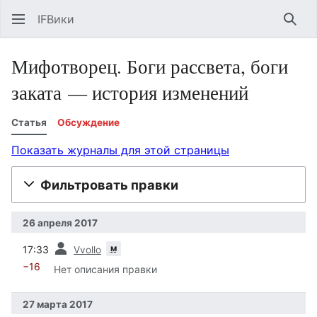
IFВики
Най
Мифотворец. Боги рассвета, боги
заката — история изменений
Статья
Обсуждение
Показать журналы для этой страницы
Фильтровать правки
26 апреля 2017
пред.
м
17:33
Vvollo
−16
Нет описания правки
27 марта 2017