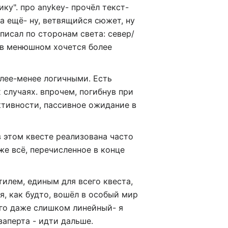
ку". про anykey- прочёл текст-
 а ещё- ну, ветвящийся сюжет, ну
писал по сторонам света: север/
а в менюшном хочется более
олее-менее логичными. Есть
случаях. впрочем, погибнув при
ктивности, пассивное ожидание в
в этом квесте реализована часто
же всё, перечисленное в конце
илем, единым для всего квеста,
 я, как будто, вошёл в особый мир
ого даже слишком линейный- я
заперта - идти дальше.