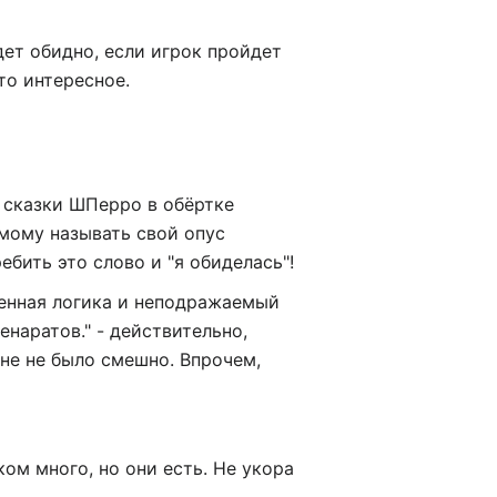
дет обидно, если игрок пройдет
то интересное.
 сказки ШПерро в обёртке
амому называть свой опус
ить это слово и "я обиделась"!
ненная логика и неподражаемый
наратов." - действительно,
не не было смешно. Впрочем,
ом много, но они есть. Не укора