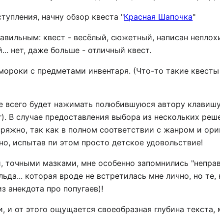
тупления, начну обзор квеста "
Красная Шапочка
"
авильным: квест - весёлый, сюжетный, написан неплох
.. нет, даже больше - отличный квест.
й мороки с предметами инвентаря. (Что-то такие квест
е всего будет нажимать полюбившуюся автору клавишу 
r). В случае предоставления выбора из нескольких реш
ряжно, так как в полном соответствии с жанром и ори
но, испытав пи этом просто детское удовольствие!
 точными мазками, мне особенно запомнились "неправ
да... которая вроде не встретилась мне лично, но те, 
з анекдота про попугаев)!
, и от этого ощущается своеобразная глубина текста, м