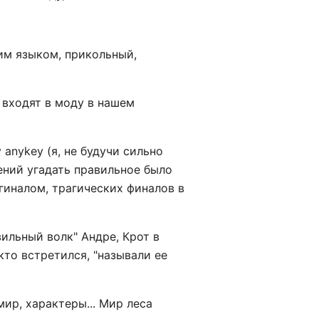
им языком, прикольный,
ы входят в моду в нашем
anykey (я, не будучи сильно
ений угадать правильное было
гиналом, трагических финалов в
ильный волк" Андре, Крот в
кто встретился, "называли ее
ир, характеры... Мир леса