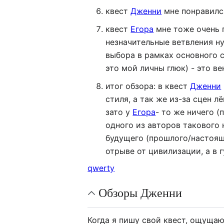
квест
Дженни
мне понравилс
квест
Егора
мне тоже очень п
незначительные ветвления н
выбора в рамках основного с
это мой личны глюк) - это в
итог обзора: в квест
Дженни
стиля, а так же из-за сцен 
зато у
Егора
- то же ничего (
одного из авторов такового 
будущего (прошлого/настоящ
отрыве от цивилизации, а в 
qwerty
Обзоры Дженни
Когда я пишу свой квест, ощущаю 