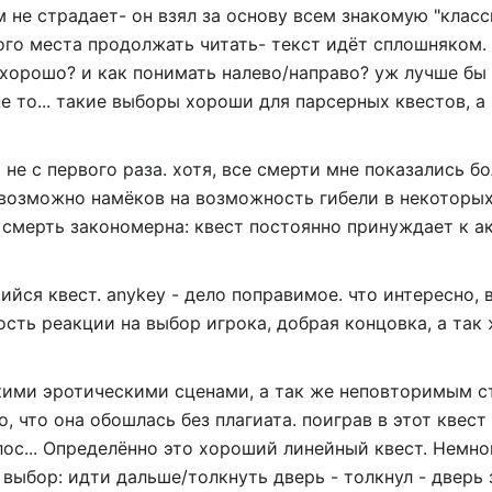
не страдает- он взял за основу всем знакомую "класси
кого места продолжать читать- текст идёт сплошняком.
 хорошо? и как понимать налево/направо? уж лучше бы 
не то... такие выборы хороши для парсерных квестов, 
не с первого раза. хотя, все смерти мне показались б
 возможно намёков на возможность гибели в некоторых 
о смерть закономерна: квест постоянно принуждает к а
ся квест. anykey - дело поправимое. что интересно, 
ть реакции на выбор игрока, добрая концовка, а так 
ими эротическими сценами, а так же неповторимым ст
о, что она обошлась без плагиата. поиграв в этот квест
лос... Определённо это хороший линейный квест. Немн
 выбор: идти дальше/толкнуть дверь - толкнул - дверь 