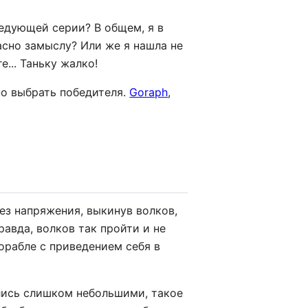
ледующей серии? В общем, я в
асно замыслу? Или же я нашла не
... Таньку жалко!
но выбрать победителя.
Goraph
,
ез напряжения, выкинув волков,
равда, волков так пройти и не
орабле с приведением себя в
ались слишком небольшими, такое