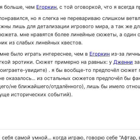
я больше, чем
Егоркин
, с той оговоркой, что я всегда 
онравился, но я слегка не перевариваю слишком ветвл
ужны лишь для детализации игрового мира, а так же д
южета. мне нравятся более линейные сюжеты, а один с
еник из слабых линейных квестов.
мне было играть интереснее, чем в
Егоркин
из-за личн
лёгкой эротики. Сюжет примерно на равных: у
Дженни
за
поиграете-увидите) . я бы вообще-то предпочёл сюжет 
не оказалось... из остальных сюжетов предпочёл бы ф
его/не ближайшего/отдалённого), лишь бы имело отно
гуще исторических событий).
себя самой умной... когда играю, говорю себе "Афтар, 