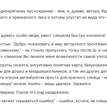
днократному прохождению - мне, и, думаю, автору, бу
ного и прекрасного леса и потому упустит из вида что-
 думать особо негде, квест слишком быстро кончился!
остью: "Добро пожаловать в мир авторского прочтения
авскому." - не стоило пропускать точку после Ш. и с
о слишком! Вы лишили меня возможности самой употреб
вороты сюжета, интуитивно понятная карта, безукориз
ы для дошко и младшешкольников, а так же других деге
ь игрока дегенЕратом просто для красного словца - м
юмора" можно понять - вещь удалась. Зарвался.
е уверена. Порой это рнд раздражало.
 может скрываться ошибка" - ошибок, кстати, не слишк