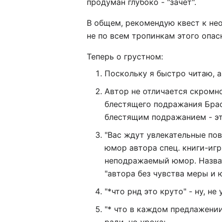
продуман глубоко - "зачёт".
В общем, рекомендую квест к нео
не по всем тропинкам этого опас
Теперь о грустном:
Поскольку я быстро читаю, а
Автор не отличается скромн
блестящего подражания Брасл
блестящим подражанием - эт
"Вас ждут увлекательные по
юмор автора спец. книги-игр
неподражаемый юмор. Назват
"автора без чувства меры и 
"*что рнд это круто" - ну, н
"* что в каждом предлажении