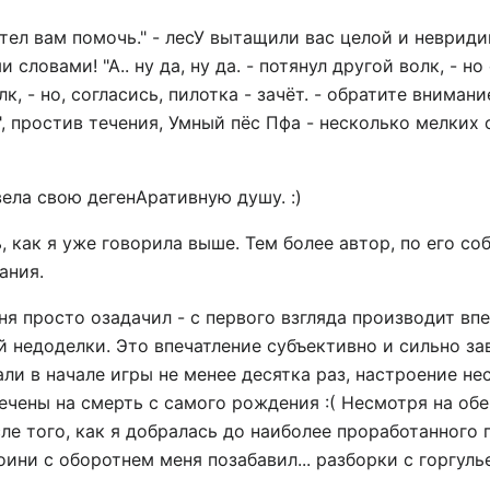
хотел вам помочь." - лесУ вытащили вас целой и неврид
ловами! "А.. ну да, ну да. - потянул другой волк, - но с
олк, - но, согласись, пилотка - зачёт. - обратите вниман
, простив течения, Умный пёс Пфа - несколько мелких о
вела свою дегенАративную душу. :)
, как я уже говорила выше. Тем более автор, по его с
ания.
еня просто озадачил - с первого взгляда производит вп
ой недоделки. Это впечатление субъективно и сильно з
ли в начале игры не менее десятка раз, настроение н
ечены на смерть с самого рождения :( Несмотря на об
сле того, как я добралась до наиболее проработанного 
оини с оборотнем меня позабавил... разборки с горгул