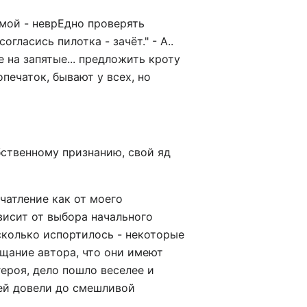
имой - неврЕдно проверять
огласись пилотка - зачёт." - А..
ие на запятые... предложить кроту
печаток, бывают у всех, но
обственному признанию, свой яд
ечатление как от моего
ависит от выбора начального
есколько испортилось - некоторые
ещание автора, что они имеют
героя, дело пошло веселее и
ьей довели до смешливой