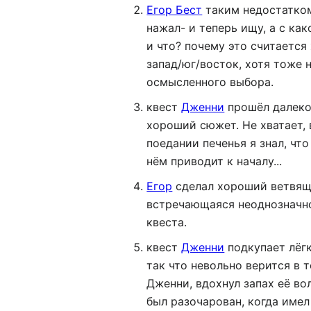
Егор Бест
таким недостатком 
нажал- и теперь ищу, а с ка
и что? почему это считается
запад/юг/восток, хотя тоже 
осмысленного выбора.
квест
Дженни
прошёл далеко 
хороший сюжет. Не хватает,
поедании печенья я знал, чт
нём приводит к началу...
Егор
сделал хороший ветвящий
встречающаяся неоднозначнос
квеста.
квест
Дженни
подкупает лёгк
так что невольно верится в т
Дженни, вдохнул запах её во
был разочарован, когда имел