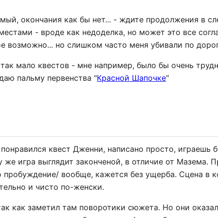
мый, окончания как бы нет... - ждите продолжения в с
местами - вроде как недоделка, но может это все согл
е возможно... но слишком часто меня убивали по дороге
о так мало квестов - мне например, было бы очень труд
даю пальму первенства "
Красной Шапочке
"
понравился квест Дженни, написано просто, играешь б
 же игра выглядит законченой, в отличие от Мазема. П
o пробуждение/ вообще, кажется без ущерба. Сцена в к
тельно и чисто по-женски.
 так как заметил там поворотики сюжета. Но они оказ