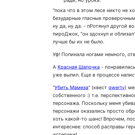
ради, но урока:
"пока что в этом лесе никто не 
безударные гласные проверочными с
ну да, ну да. - пРотянул другой в
пироДжок, "он здохнул и облизал"
лучше бы их не было.
Уф! Попинала ногами немного, от
А
Красная Шапочка
- понравилась
уже выпил. Еще в процессе напис
"
Убить Мамеза
" (квест
qwerty
) м
собственного :) т.е. перспективн
персонажа. Поскольку меня убива
персонажи оказались просто обр
хоть какой-то шанс! Впрочем, по
интереснее: способ расправы гер
истерики!