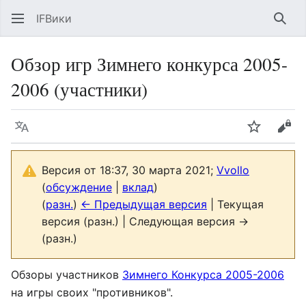
IFВики
Най
Обзор игр Зимнего конкурса 2005-
2006 (участники)
Язык
Следить
Про
Версия от 18:37, 30 марта 2021;
Vvollo
(
обсуждение
|
вклад
)
(
разн.
)
← Предыдущая версия
| Текущая
версия (разн.) | Следующая версия →
(разн.)
Обзоры участников
Зимнего Конкурса 2005-2006
на игры своих "противников".