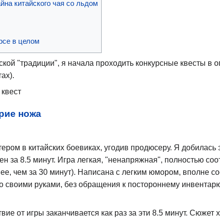
йна китайского чая со льдом
рсе в целом
ской "традиции", я начала проходить конкурсные квесты в 
ах).
 квест
трие ножа
тером в китайских боевиках, угодив продюсеру. Я добилась э
 за 8.5 минут. Игра легкая, "ненапряжная", полностью соот
ее, чем за 30 минут). Написана с легким юмором, вполне 
ло своими руками, без обращения к постороннему инвентар
вие от игры заканчивается как раз за эти 8.5 минут. Сюжет 