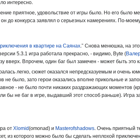
ыло интересно.
ние приятное, удовольствие от игры было. Но его было ме
то он до конкурса заявлял о серьезных намерениях. По-моему
приключения в квартире на Саянах
." Снова менюшка, на это
 версии 5.3.1 игра работала прекрасно, - видимо, Byte (
Валер
у вверх. Впрочем, один баг был замечен - может быть это к
ралась легко, сюжет оказался непредсказуемым и очень юмо
в не было, зато герои оказались вполне прикольные и зап
авное - не было почти никаких раздражающих моментов (кр
сли бы не баг в игре, выдавший этот способ раньше). Игра 
гра от
Xlomid
(omonad) и
Masterofshadows
. Очень приятный т
ет, из которого можно было бы сделать неплохой приключе