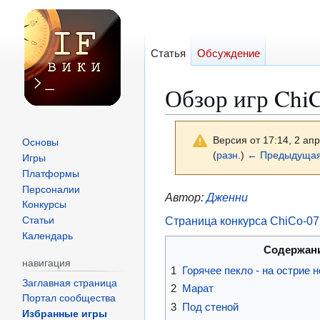
Статья
Обсуждение
Обзор игр Chi
Версия от 17:14, 2 ап
Основы
(
разн.
)
← Предыдущая
Игры
Платформы
Персоналии
Перейти
Перейти
Автор:
Дженни
Конкурсы
к
к
Страница конкурса ChiCo-07
Статьи
навигации
поиску
Календарь
Содержан
навигация
1
Горячее пекло - на острие 
Заглавная страница
2
Марат
Портал сообщества
3
Под стеной
Избранные игры