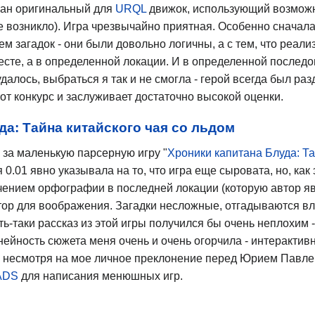
ован оригинальный для
URQL
движок, использующий возмож
 возникло). Игра чрезвычайно приятная. Особенно сначал
ем загадок - они были довольно логичны, а с тем, что реа
сте, а в определенной локации. И в определенной последов
удалось, выбраться я так и не смогла - герой всегда был р
тот конкурс и заслуживает достаточно высокой оценки.
да: Тайна китайского чая со льдом
 за маленькую парсерную игру "
Хроники капитана Блуда: Та
я 0.01 явно указывала на то, что игра еще сыровата, но, как
чением орфографии в последней локации (которую автор яв
ор для воображения. Загадки несложные, отгадываются вл
ять-таки рассказ из этой игры получился бы очень неплохи
инейность сюжета меня очень и очень огорчила - интерактивн
, несмотря на мое личное преклонение перед Юрием Павле
ADS
для написания менюшных игр.