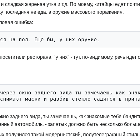
и сладкая жареная утка и т.д. По моему, китайцы едят почт
ку последняя не еда, а оружие массового поражения.
словая ошибка:
 посетители ресторана, "у них" - тут, по-видимому, речь идет
через окно заднего вида ты замечаешь как знак
з окно заднего вида, ты замечаешь, как знакомые тебе банди
ванный автомобиль. - запятых должно быть несколько больш
тых получился такой модернистский, полутелеграфный стиль