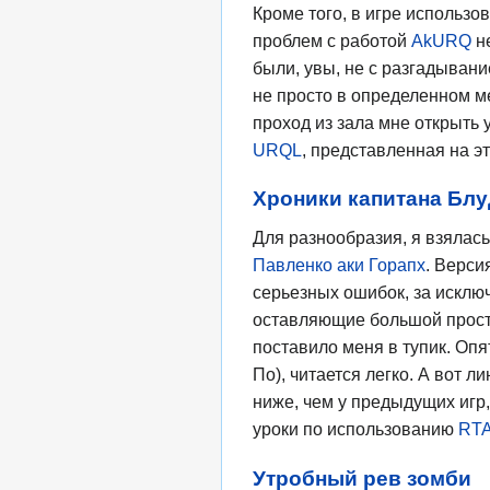
Кроме того, в игре использ
проблем с работой
AkURQ
не
были, увы, не с разгадывани
не просто в определенном ме
проход из зала мне открыть 
URQL
, представленная на э
Хроники капитана Блу
Для разнообразия, я взялась
Павленко аки Горапх
. Верси
серьезных ошибок, за исклю
оставляющие большой прост
поставило меня в тупик. Оп
По), читается легко. А вот л
ниже, чем у предыдущих игр
уроки по использованию
RT
Утробный рев зомби