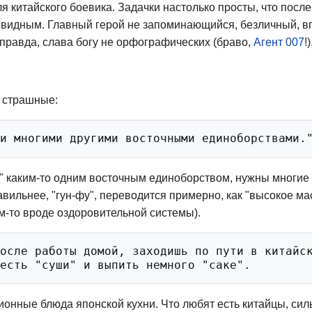
я китайского боевика. Задачки настолько просты, что посл
евидным. Главный герой не запоминающийся, безличный, в
 правда, слава богу не орфографических (браво,
Агент 007
!
 страшные:
" каким-то одним восточным единоборством, нужны многие г
правильнее, "гун-фу", переводится примерно, как "высокое мас
м-то вроде оздоровительной системы).
осле работы домой, заходишь по пути в китайск
иционные блюда японской кухни. Что любят есть китайцы, сил