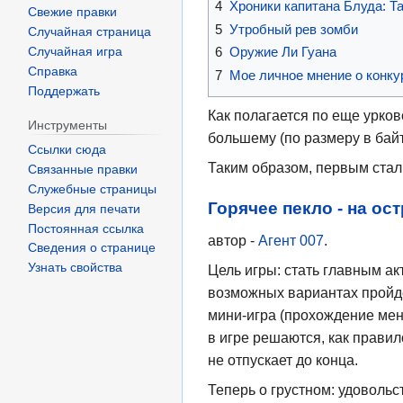
4
Хроники капитана Блуда: Та
Свежие правки
5
Утробный рев зомби
Случайная страница
6
Оружие Ли Гуана
Случайная игра
Справка
7
Мое личное мнение о конку
Поддержать
Как полагается по еще урков
Инструменты
большему (по размеру в байт
Ссылки сюда
Таким образом, первым стал
Связанные правки
Служебные страницы
Горячее пекло - на ос
Версия для печати
Постоянная ссылка
автор -
Агент 007
.
Сведения о странице
Узнать свойства
Цель игры: стать главным ак
возможных вариантах пройден
мини-игра (прохождение мен
в игре решаются, как прави
не отпускает до конца.
Теперь о грустном: удовольст