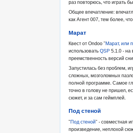
раз повторюсь, что играть б
Общее впечатление: впечатле
как Агент 007, тем более, ч
Марат
Квест от Ondoo "
Марат, или 
использовать
QSP
5.1.0 - на
преемственность версий сниз
Запустилась без проблем, иг
сложных, мозголомных пазло
полной программе. Самое гл
точно в голову не пришел, е
сюжет, и за сам геймплей.
Под стеной
"
Под стеной
" - совместная и
произведение, неплохой сюж