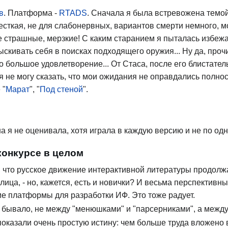
в
. Платформа -
RTADS
. Сначала я была встревожена темой:
есткая, не для слабонервных, вариантов смерти немного, м
е страшные, мерзкие! С каким старанием я пыталась избежат
ыскивать себя в поисках подходящего оружия... Ну да, проч
го большое удовлетворение... От Стаса, после его блистател
я не могу сказать, что мои ожидания не оправдались полност
 "
Марат
", "
Под стеной
".
на я не оценивала, хотя играла в каждую версию и не по одн
конкурсе в целом
, что русское движение интерактивной литературы продолж
 лица, - но, кажется, есть и новички? И весьма перспектив
ие платформы для разработки ИФ. Это тоже радует.
е бывало, не между "менюшками" и "парсерниками", а меж
показали очень простую истину: чем больше труда вложено в