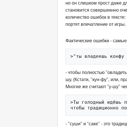
но он слишком прост даже дл
становится совершекнно оч
количество ошибок в тексте:
портят впечатление от игры.
Фактические ошибки - самые
- чтобы полностью "овладеть
шу. (Кстати, "кун-фу", или, 
Многие же считают "у-шу" че
>Ты голодный идёшь п
- "cуши" и "саке" - это трад