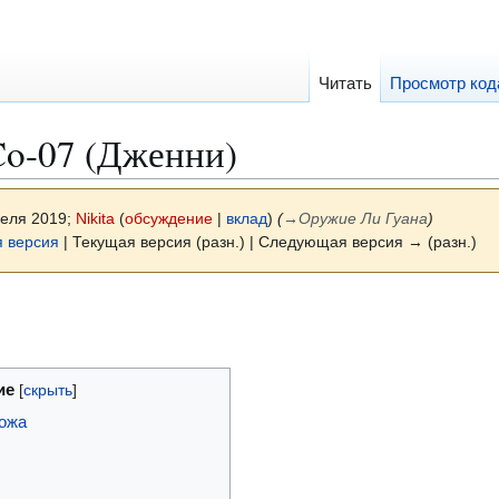
Читать
Просмотр код
Co-07 (Дженни)
реля 2019;
Nikita
(
обсуждение
|
вклад
)
(
→
Оружие Ли Гуана
)
 версия
| Текущая версия (разн.) | Следующая версия → (разн.)
ие
ножа