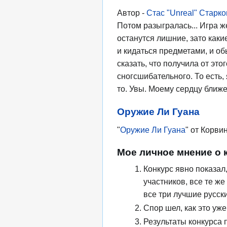
Автор -
Стас "Unreal" Старко
Потом разыгралась... Игра ж
останутся лишние, зато каки
и кидаться предметами, и об
сказать, что получила от это
сногсшибательного. То есть, 
то. Увы. Моему сердцу ближе
Оружие Ли Гуана
"
Оружие Ли Гуана
" от Корви
Мое личное мнение о 
Конкурс явно показал
участников, все те же
все три лучшие русск
Спор шел, как это уж
Результаты конкурса 