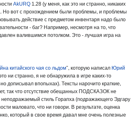
ности
AkURQ
1.28 (у меня, как это ни странно, никаких
а. Но вот с прохождением были проблемы, и проблемы
лизовывать действие с предметом инвентаря надо было
ательности - баг? Например, несмотря на то, что
аздавлен валившимся потолком. Это - лучшая игра на
йна китайского чая со льдом
", которую написал
Юрий
 это ни странно, я не обнаружила в игре каких-то
но дописывал впопыхах). Тексты нарочито краткие,
ет, так что отсутствие обещанных ПОДСКАЗОК не
м - неподражаемый стиль Горапха (подражающего Эдгару
ости маловато, что ни говори. В результате, оценка
нко, который в свое время давал мне очень полезные