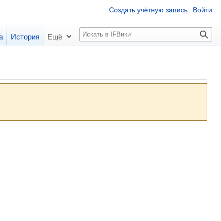
Создать учётную запись
Войти
П
а
История
Ещё
о
и
с
к