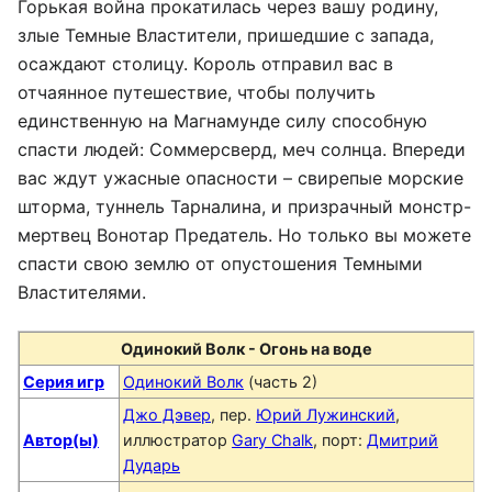
Горькая война прокатилась через вашу родину,
злые Темные Властители, пришедшие с запада,
осаждают столицу. Король отправил вас в
отчаянное путешествие, чтобы получить
единственную на Магнамунде силу способную
спасти людей: Соммерсверд, меч солнца. Впереди
вас ждут ужасные опасности – свирепые морские
шторма, туннель Тарналина, и призрачный монстр-
мертвец Вонотар Предатель. Но только вы можете
спасти свою землю от опустошения Темными
Властителями.
Одинокий Волк - Огонь на воде
Серия игр
Одинокий Волк
(часть 2)
Джо Дэвер
, пер.
Юрий Лужинский
,
Автор(ы)
иллюстратор
Gary Chalk
, порт:
Дмитрий
Дударь