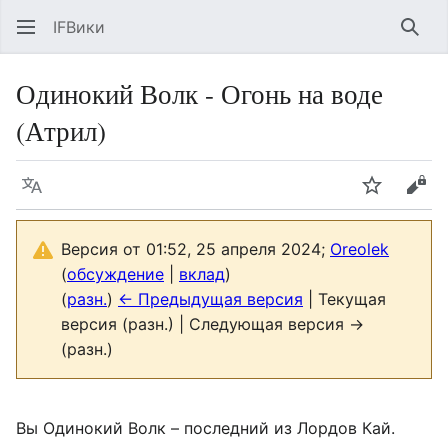
IFВики
Най
Одинокий Волк - Огонь на воде
(Атрил)
Язык
Следить
Про
Версия от 01:52, 25 апреля 2024;
Oreolek
(
обсуждение
|
вклад
)
(
разн.
)
← Предыдущая версия
| Текущая
версия (разн.) | Следующая версия →
(разн.)
Вы Одинокий Волк – последний из Лордов Кай.