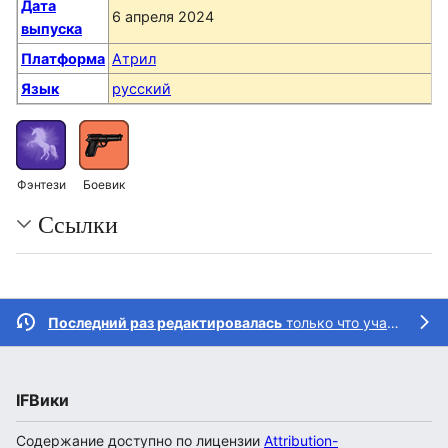
Дата
6 апреля 2024
выпуска
Платформа
Атрил
Язык
русский
Фэнтези
Боевик
Ссылки
Последний раз редактировалась
только что участником
IFВики
Содержание доступно по лицензии
Attribution-