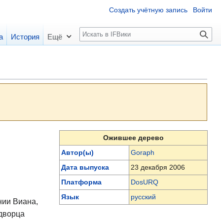
Создать учётную запись
Войти
П
а
История
Ещё
о
и
с
к
Ожившее дерево
Автор(ы)
Goraph
Дата выпуска
23 декабря 2006
Платформа
DosURQ
Язык
русский
нии Виана,
 дворца