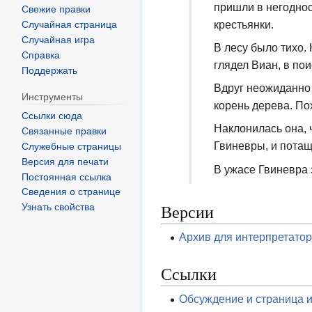
пришли в негоднос
Свежие правки
крестьянки.
Случайная страница
Случайная игра
В лесу было тихо.
Справка
глядел Виан, в пои
Поддержать
Вдруг неожиданно 
Инструменты
корень дерева. По
Ссылки сюда
Наклонилась она, ч
Связанные правки
Гвиневры, и потащ
Служебные страницы
Версия для печати
В ужасе Гвиневра 
Постоянная ссылка
Сведения о странице
Версии
Узнать свойства
Архив для интерпретато
Ссылки
Обсуждение и страница 