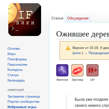
Статья
Обсуждение
Ожившее дере
Версия от 15:20, 9 де
Основы
(
разн.
)
← Предыдущая
Игры
Платформы
Персоналии
Перейти
Перейти
Конкурсы
к
к
Статьи
навигации
поиску
Фэнтези
Эротика
18+
Календарь
навигация
Заглавная страница
Была уже поздняя 
Портал сообщества
своего немого слу
Избранные игры