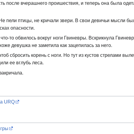
ть после вчерашнего проишествия, и теперь она была одета
 Не пели птицы, не кричали звери. В свои девичьи мысли б
сках опасности.
что-то обвилось вокруг ноги Гвиневры. Вскрикнула Гвиневр
хоже девушка не заметила как зацепилась за него.
тоб сбросить корень с ноги. Но тут из кустов стрелами выле
или ее вглубь леса.
закричала.
ра URQ
игры