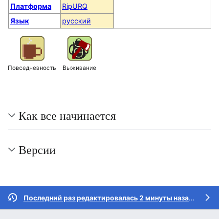
Платформа
RipURQ
Язык
русский
Повседневность
Выживание
Как все начинается
Версии
Последний раз редактировалась 2 минуты назад
участ