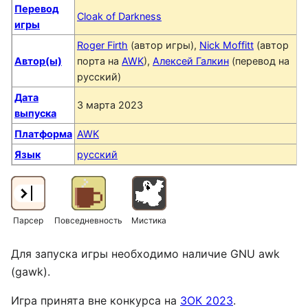
Перевод
Cloak of Darkness
игры
Roger Firth
(автор игры),
Nick Moffitt
(автор
Автор(ы)
порта на
AWK
),
Алексей Галкин
(перевод на
русский)
Дата
3 марта 2023
выпуска
Платформа
AWK
Язык
русский
Парсер
Повседневность
Мистика
Для запуска игры необходимо наличие GNU awk
(gawk).
Игра принята вне конкурса на
ЗОК 2023
.