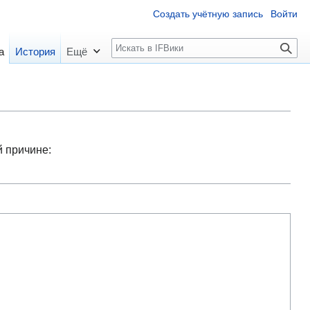
Создать учётную запись
Войти
П
а
История
Ещё
о
и
с
к
й причине: