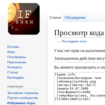
Статья
Обсуждение
Просмотр кода
←
Последнее тело
Основы
Перейти
Перейти
У вас нет прав на выполнен
Игры
к
к
Платформы
Запрошенное действие могут
навигации
поиску
Персоналии
Вы можете просмотреть и ск
Конкурсы
Статьи
Календарь
навигация
Заглавная страница
Портал сообщества
Избранные игры