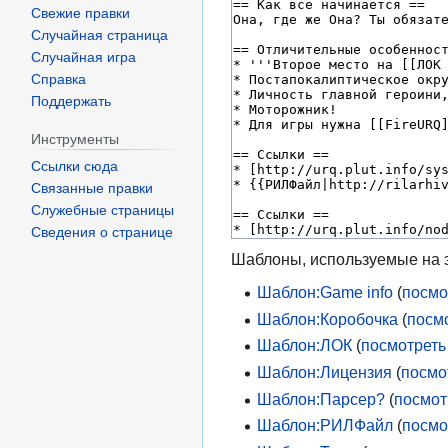
Свежие правки
Случайная страница
Случайная игра
Справка
Поддержать
Инструменты
Ссылки сюда
Связанные правки
Служебные страницы
Сведения о странице
Шаблоны, используемые на э
Шаблон:Game info
(
посмо
Шаблон:Коробочка
(
посм
Шаблон:ЛОК
(
посмотреть
Шаблон:Лицензия
(
посмо
Шаблон:Парсер?
(
посмот
Шаблон:РИЛФайл
(
посмо