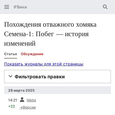
IFВики
Най
Похождения отважного хомяка
Семена-1: Побег — история
изменений
Статья
Обсуждение
Показать журналы для этой страницы
Фильтровать правки
28 марта 2025
пред.
14:21
Nikita
+23
→
Версии